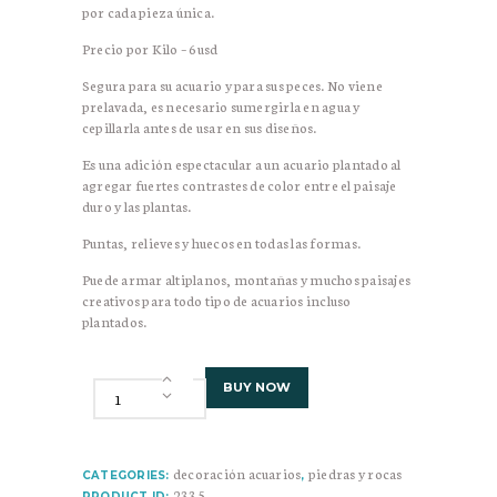
por cada pieza única.
Precio por Kilo – 6usd
Segura para su acuario y para sus peces. No viene
prelavada, es necesario sumergirla en agua y
cepillarla antes de usar en sus diseños.
Es una adición espectacular a un acuario plantado al
agregar fuertes contrastes de color entre el paisaje
duro y las plantas.
Puntas, relieves y huecos en todas las formas.
Puede armar altiplanos, montañas y muchos paisajes
creativos para todo tipo de acuarios incluso
plantados.
Roca
BUY NOW
Red
Wood
Lines
Stone
decoración acuarios
piedras y rocas
CATEGORIES:
,
Decoración
2335
PRODUCT ID: