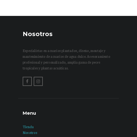
Nosotros
Especialistas en acuarios plantados, diseño, montaje y
mantenimiento de acuarios de agua dulce. Asesoramiento
profesional y personalizado, amplia gama de peces
tropicales y plantas acuáticas.
Menu
Tienda
Nosotros