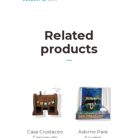
Natural
Para
Acuarios
quantity
Related
products
Casa Crustaceo
Adorno Para
Cascarudo
Acuario