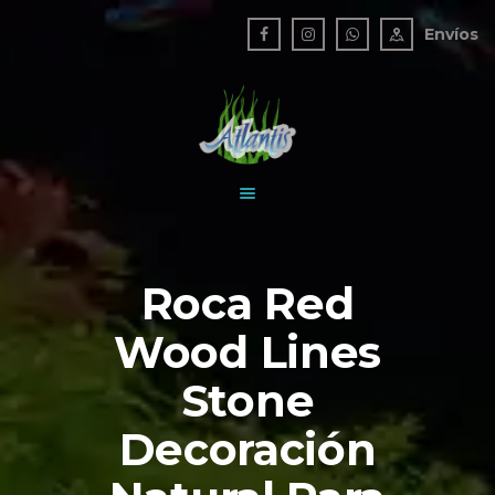
TIENDA
Envíos
NOSOTROS
ATLANTIS ACUARIO
BLOG
Un mundo bajo el agua
CONTACTO
Roca Red
Wood Lines
Stone
Decoración