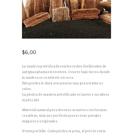
$
6,00
La madera petrificada son los restos fosilizados de
antiguas plantas terrestres. Ocurre bajo tierra donde
la madera se convierte en roca.
Esta piedra le dará a tu acuario una gran textura y
color.
La piedra de madera petrificada es inerte y no altera
el pH o kH
Material natural para decorar acuarios con formas
creativas, únicas y perfectas para crear paisajes
mágicos y originales.
Venta por kilo. Cada piedra se pesa, el precio varía