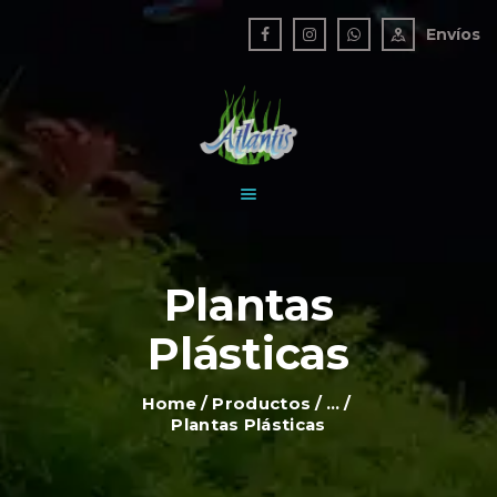
TIENDA
Envíos
NOSOTROS
ATLANTIS ACUARIO
BLOG
Un mundo bajo el agua
CONTACTO
Plantas
Plásticas
Home
Productos
...
Plantas Plásticas