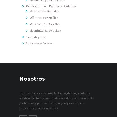
Productos para Reptiles y Anfibios
Accesorios Reptiles
Alimentos Reptiles
Calefacción Reptiles
Iluminación Reptiles
Sin categoría
Sustratos y Gravas
Nosotros
Especialistas en acuarios plantados, diseño, montaje y
mantenimiento de acuarios de agua dulce. Asesoramiento
profesional y personalizado, amplia gama de peces
tropicales y plantas acuáticas.