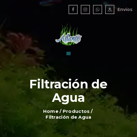
TIENDA
Envíos
NOSOTROS
ATLANTIS ACUARIO
BLOG
Un mundo bajo el agua
CONTACTO
Filtración de
Agua
Home
Productos
Filtración de Agua