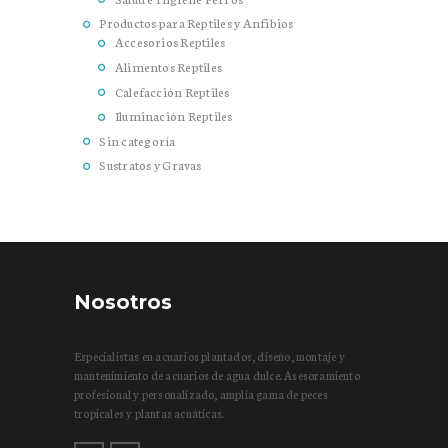
Productos para Reptiles y Anfibios
Accesorios Reptiles
Alimentos Reptiles
Calefacción Reptiles
Iluminación Reptiles
Sin categoría
Sustratos y Gravas
Nosotros
Especialistas en acuarios plantados, diseño, montaje y
mantenimiento de acuarios de agua dulce. Asesoramiento
profesional y personalizado, amplia gama de peces
tropicales y plantas acuáticas.